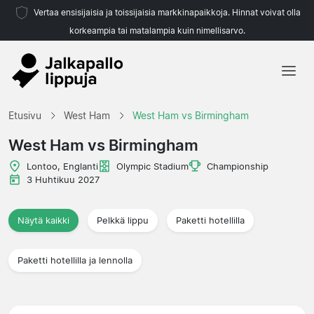
Vertaa ensisijaisia ja toissijaisia markkinapaikkoja. Hinnat voivat olla
korkeampia tai matalampia kuin nimellisarvo.
Etusivu
Etusivu
West Ham
West Ham vs Birmingham
Joukkueet
West Ham vs Birmingham
Liigat
Lontoo, Englanti
Olympic Stadium
Championship
3 Huhtikuu 2027
Matkatoimistoja
Näytä kaikki
Pelkkä lippu
Paketti hotellilla
Paketti hotellilla ja lennolla