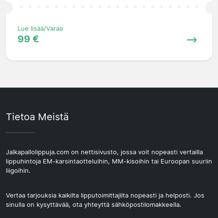
Lue lisää/Varaa
99 €
Tietoa Meistä
Jalkapallolippuja.com on nettisivusto, jossa voit nopeasti vertailla
lippuhintoja EM-karsintaotteluihin, MM-kisoihin tai Euroopan suuriin
liigoihin.
Vertaa tarjouksia kaikilta lipputoimittajilta nopeasti ja helposti. Jos
sinulla on kysyttävää, ota yhteyttä sähköpostilomakkeella.