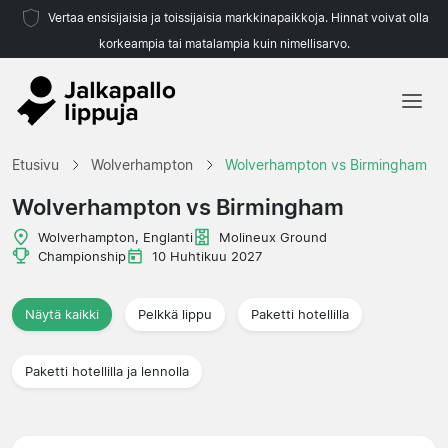
Vertaa ensisijaisia ja toissijaisia markkinapaikkoja. Hinnat voivat olla
korkeampia tai matalampia kuin nimellisarvo.
Etusivu
Etusivu
Wolverhampton
Wolverhampton vs Birmingham
Joukkueet
Wolverhampton vs Birmingham
Liigat
Wolverhampton, Englanti
Molineux Ground
Championship
10 Huhtikuu 2027
Matkatoimistoja
Näytä kaikki
Pelkkä lippu
Paketti hotellilla
Paketti hotellilla ja lennolla