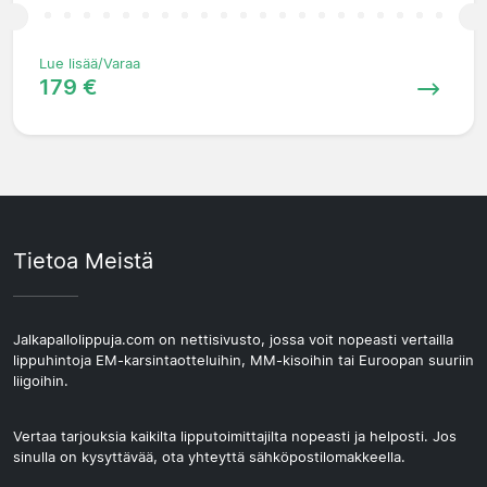
Lue lisää/Varaa
179 €
Tietoa Meistä
Jalkapallolippuja.com on nettisivusto, jossa voit nopeasti vertailla
lippuhintoja EM-karsintaotteluihin, MM-kisoihin tai Euroopan suuriin
liigoihin.
Vertaa tarjouksia kaikilta lipputoimittajilta nopeasti ja helposti. Jos
sinulla on kysyttävää, ota yhteyttä sähköpostilomakkeella.