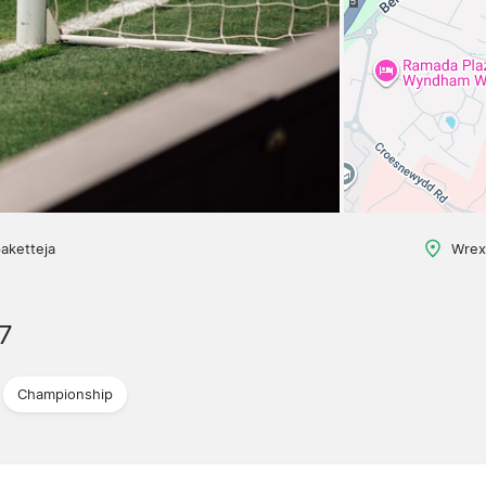
aketteja
Wrex
7
Championship