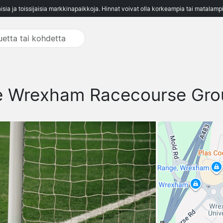
aisia ja toissijaisia markkinapaikkoja. Hinnat voivat olla korkeampia tai matalampi
e Wrexham Racecourse Gro