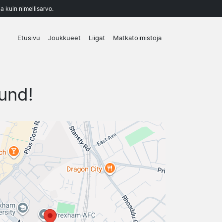
a kuin nimellisarvo.
Etusivu
Joukkueet
Liigat
Matkatoimistoja
und!