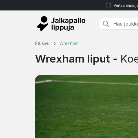
Vertaa ensisij
Etusivu
Wrexham
Wrexham liput -
Ko