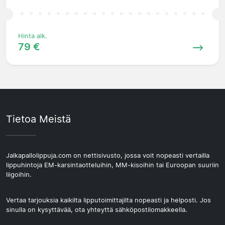
Hinta alk.
79 €
Tietoa Meistä
Jalkapallolippuja.com on nettisivusto, jossa voit nopeasti vertailla
lippuhintoja EM-karsintaotteluihin, MM-kisoihin tai Euroopan suuriin
liigoihin.
Vertaa tarjouksia kaikilta lipputoimittajilta nopeasti ja helposti. Jos
sinulla on kysyttävää, ota yhteyttä sähköpostilomakkeella.