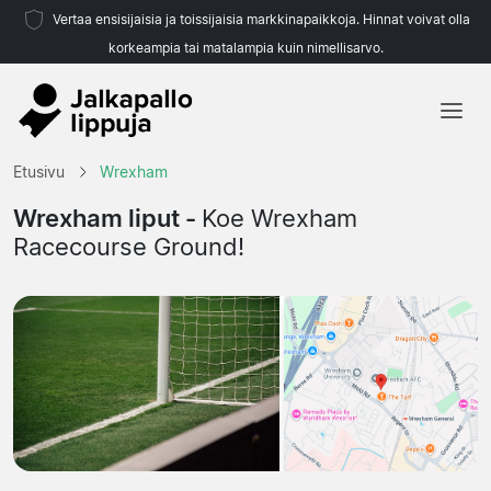
Vertaa ensisijaisia ja toissijaisia markkinapaikkoja. Hinnat voivat olla
korkeampia tai matalampia kuin nimellisarvo.
Etusivu
Etusivu
Wrexham
Joukkueet
Wrexham liput -
Koe Wrexham
Racecourse Ground!
Liigat
Matkatoimistoja