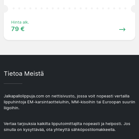
Hinta alk.
79 €
Tietoa Meistä
Jalkapallolippuja.com on nettisivusto, jossa voit nopeasti vertailla
lippuhintoja EM-karsintaotteluihin, MM-kisoihin tai Euroopan suuriin
liigoihin.
Vertaa tarjouksia kaikilta lipputoimittajilta nopeasti ja helposti. Jos
sinulla on kysyttävää, ota yhteyttä sähköpostilomakkeella.