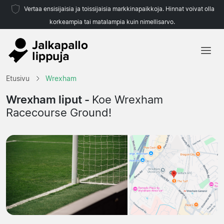
Vertaa ensisijaisia ja toissijaisia markkinapaikkoja. Hinnat voivat olla
korkeampia tai matalampia kuin nimellisarvo.
Etusivu
Etusivu
Wrexham
Joukkueet
Wrexham liput -
Koe Wrexham
Racecourse Ground!
Liigat
Matkatoimistoja