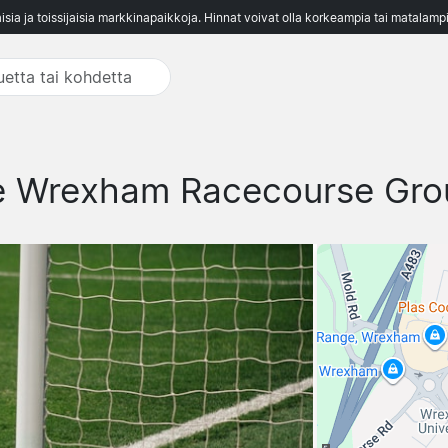
aisia ja toissijaisia markkinapaikkoja. Hinnat voivat olla korkeampia tai matalampi
e Wrexham Racecourse Gro