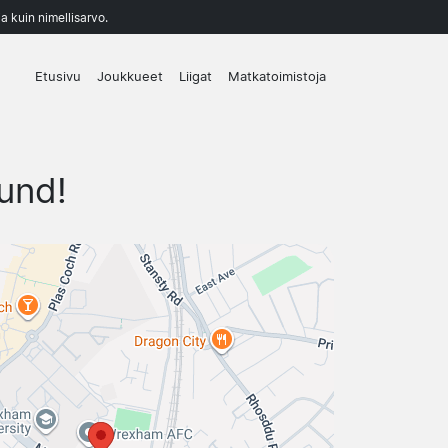
a kuin nimellisarvo.
Etusivu
Joukkueet
Liigat
Matkatoimistoja
und!