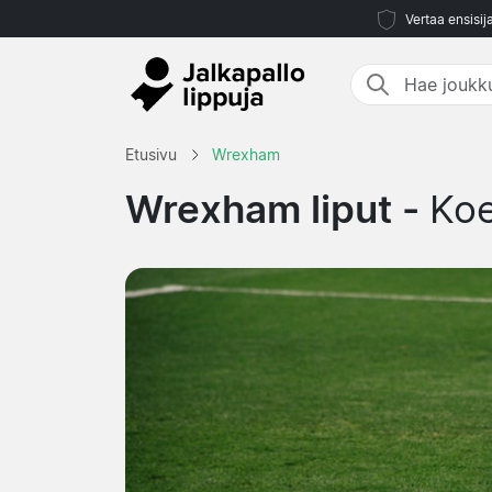
Vertaa ensisij
Etusivu
Wrexham
Wrexham liput -
Ko