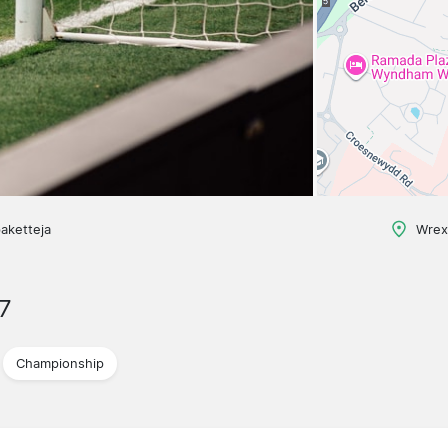
aketteja
Wrex
7
Championship