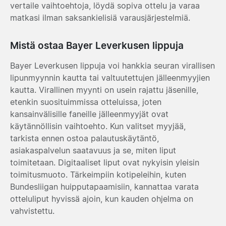
vertaile vaihtoehtoja, löydä sopiva ottelu ja varaa
matkasi ilman saksankielisiä varausjärjestelmiä.
Mistä ostaa Bayer Leverkusen lippuja
Bayer Leverkusen lippuja voi hankkia seuran virallisen
lipunmyynnin kautta tai valtuutettujen jälleenmyyjien
kautta. Virallinen myynti on usein rajattu jäsenille,
etenkin suosituimmissa otteluissa, joten
kansainvälisille faneille jälleenmyyjät ovat
käytännöllisin vaihtoehto. Kun valitset myyjää,
tarkista ennen ostoa palautuskäytäntö,
asiakaspalvelun saatavuus ja se, miten liput
toimitetaan. Digitaaliset liput ovat nykyisin yleisin
toimitusmuoto. Tärkeimpiin kotipeleihin, kuten
Bundesliigan huipputapaamisiin, kannattaa varata
otteluliput hyvissä ajoin, kun kauden ohjelma on
vahvistettu.