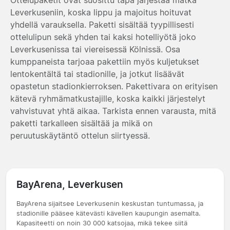
Leverkuseniin, koska lippu ja majoitus hoituvat
yhdellä varauksella. Paketti sisältää tyypillisesti
ottelulipun sekä yhden tai kaksi hotelliyötä joko
Leverkusenissa tai viereisessä Kölnissä. Osa
kumppaneista tarjoaa pakettiin myös kuljetukset
lentokentältä tai stadionille, ja jotkut lisäävät
opastetun stadionkierroksen. Pakettivara on erityisen
kätevä ryhmämatkustajille, koska kaikki järjestelyt
vahvistuvat yhtä aikaa. Tarkista ennen varausta, mitä
paketti tarkalleen sisältää ja mikä on
peruutuskäytäntö ottelun siirtyessä.
BayArena, Leverkusen
BayArena sijaitsee Leverkusenin keskustan tuntumassa, ja
stadionille pääsee kätevästi kävellen kaupungin asemalta.
Kapasiteetti on noin 30 000 katsojaa, mikä tekee siitä