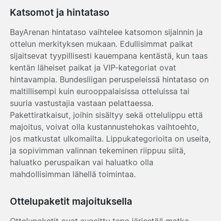
Katsomot ja hintataso
BayArenan hintataso vaihtelee katsomon sijainnin ja
ottelun merkityksen mukaan. Edullisimmat paikat
sijaitsevat tyypillisesti kauempana kentästä, kun taas
kentän läheiset paikat ja VIP-kategoriat ovat
hintavampia. Bundesliigan peruspeleissä hintataso on
maltillisempi kuin eurooppalaisissa otteluissa tai
suuria vastustajia vastaan pelattaessa.
Pakettiratkaisut, joihin sisältyy sekä ottelulippu että
majoitus, voivat olla kustannustehokas vaihtoehto,
jos matkustat ulkomailta. Lippukategorioita on useita,
ja sopivimman valinnan tekeminen riippuu siitä,
haluatko peruspaikan vai haluatko olla
mahdollisimman lähellä toimintaa.
Ottelupaketit majoituksella
Ottelupaketit ovat suosittu tapa järjestää matka