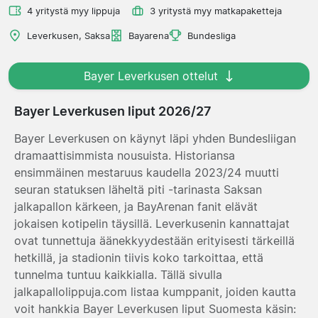
4 yritystä myy lippuja
3 yritystä myy matkapaketteja
Leverkusen, Saksa
Bayarena
Bundesliga
Bayer Leverkusen ottelut
Bayer Leverkusen liput 2026/27
Bayer Leverkusen on käynyt läpi yhden Bundesliigan
dramaattisimmista nousuista. Historiansa
ensimmäinen mestaruus kaudella 2023/24 muutti
seuran statuksen läheltä piti -tarinasta Saksan
jalkapallon kärkeen, ja BayArenan fanit elävät
jokaisen kotipelin täysillä. Leverkusenin kannattajat
ovat tunnettuja äänekkyydestään erityisesti tärkeillä
hetkillä, ja stadionin tiivis koko tarkoittaa, että
tunnelma tuntuu kaikkialla. Tällä sivulla
jalkapallolippuja.com listaa kumppanit, joiden kautta
voit hankkia Bayer Leverkusen liput Suomesta käsin: