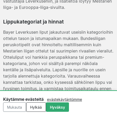
vastustajia Leverkuseniin, ja lisätietoa löytyy Mestarien
liiga- ja Eurooppa-liiga-sivuilta.
Lippukategoriat ja hinnat
Bayer Leverkusen liput jakautuvat useisiin kategorioihin
ottelun tason ja istumapaikan mukaan. Bundesliigan
peruskotipelit ovat hinnoiteltu maltillisemmin kuin
Mestarien liigan ottelut tai suurimpien rivaalien vierailut.
Otteluliput voi hankkia peruspaikkana tai premium-
kategoriana, johon voi sisältyä parempi näköala
kentälle ja lisäpalveluita. Lapsille ja nuorille on usein
tarjolla alennettuja kategorioita. Varausvaiheessa
kannattaa tarkistaa, onko kyseessä sähköinen lippu vai
fyysinen toimitus, ja varmistaa toimitusaikataulu ennen
matkaa.
Käytämme evästeitä
evästekäytäntömme
Mukauta
Hylkää
Hyväksy
Valtuutetut myyjät