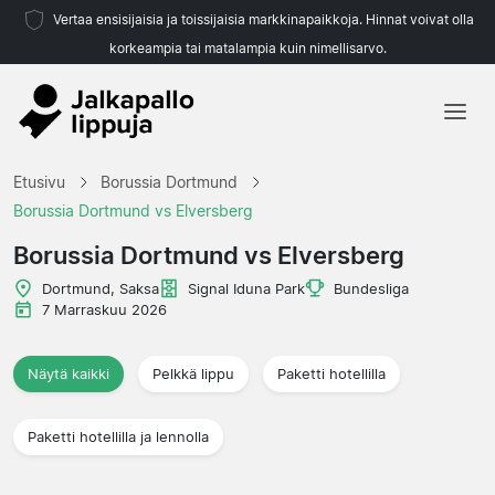
Vertaa ensisijaisia ja toissijaisia markkinapaikkoja. Hinnat voivat olla
korkeampia tai matalampia kuin nimellisarvo.
Etusivu
Etusivu
Borussia Dortmund
Joukkueet
Borussia Dortmund vs Elversberg
Liigat
Borussia Dortmund vs Elversberg
Matkatoimistoja
Dortmund, Saksa
Signal Iduna Park
Bundesliga
7 Marraskuu 2026
Näytä kaikki
Pelkkä lippu
Paketti hotellilla
Paketti hotellilla ja lennolla