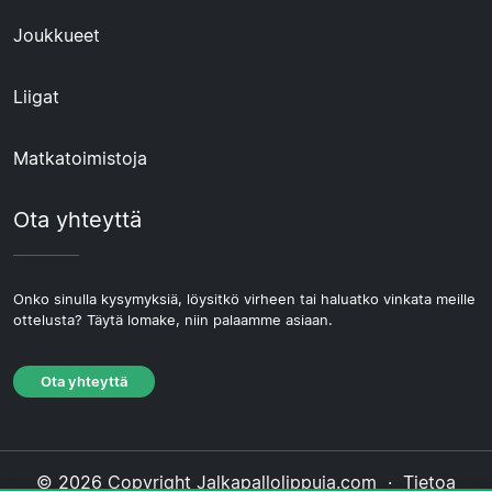
Joukkueet
Liigat
Matkatoimistoja
Ota yhteyttä
Onko sinulla kysymyksiä, löysitkö virheen tai haluatko vinkata meille
ottelusta? Täytä lomake, niin palaamme asiaan.
Ota yhteyttä
© 2026 Copyright Jalkapallolippuja.com ·
Tietoa