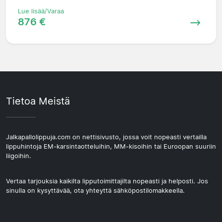
Lue lisää/Varaa
876 €
Tietoa Meistä
Jalkapallolippuja.com on nettisivusto, jossa voit nopeasti vertailla
lippuhintoja EM-karsintaotteluihin, MM-kisoihin tai Euroopan suuriin
liigoihin.
Vertaa tarjouksia kaikilta lipputoimittajilta nopeasti ja helposti. Jos
sinulla on kysyttävää, ota yhteyttä sähköpostilomakkeella.