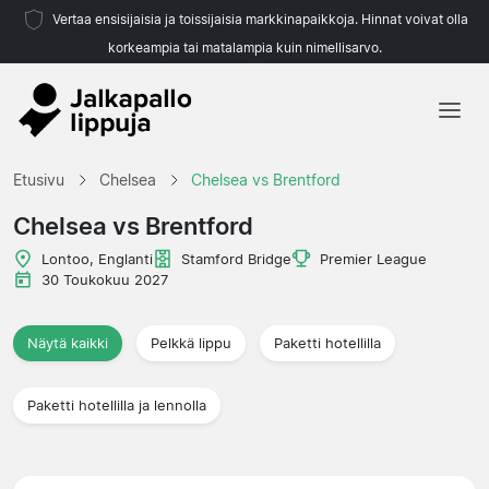
Vertaa ensisijaisia ja toissijaisia markkinapaikkoja. Hinnat voivat olla
korkeampia tai matalampia kuin nimellisarvo.
Etusivu
Etusivu
Chelsea
Chelsea vs Brentford
Joukkueet
Chelsea vs Brentford
Liigat
Lontoo, Englanti
Stamford Bridge
Premier League
30 Toukokuu 2027
Matkatoimistoja
Näytä kaikki
Pelkkä lippu
Paketti hotellilla
Paketti hotellilla ja lennolla