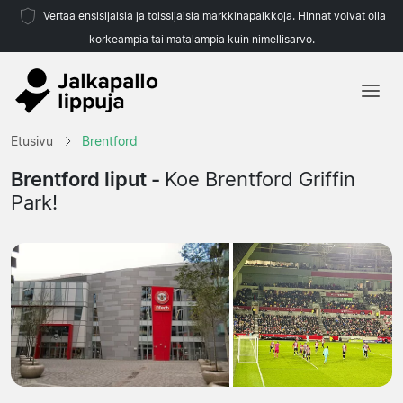
Vertaa ensisijaisia ja toissijaisia markkinapaikkoja. Hinnat voivat olla
korkeampia tai matalampia kuin nimellisarvo.
Etusivu
Etusivu
Brentford
Joukkueet
Brentford liput -
Koe Brentford Griffin
Park!
Liigat
Matkatoimistoja