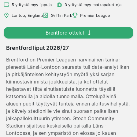
5 yritystä myy lippuja
3 yritystä myy matkapaketteja
Lontoo, Englanti
Griffin Park
Premier League
Brentford ottelut
Brentford liput 2026/27
Brentford on Premier Leaguen harvinainen tarina:
pienestä Länsi-Lontoon seurasta tuli data-analytiikan
ja pitkäjänteisen kehitystyön myötä yksi sarjan
kiinnostavimmista joukkueista, ja kotiottelut
heijastavat tätä ainutlaatuista luonnetta täysillä
katsomoilla ja aidolla tunnelmalla. Ottelupäivinä
alueen pubit täyttyvät tunteja ennen aloitusvihellystä,
ja kävely stadionille vie sinut suoraan paikallisen
jalkapallokulttuurin ytimeen. Gtech Community
Stadium sijaitsee keskeisellä paikalla Länsi-
Lontoossa, ja sen ympäristö on elossa jo kauan