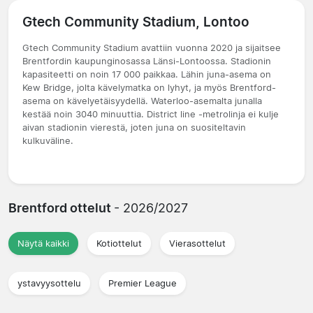
Gtech Community Stadium, Lontoo
Gtech Community Stadium avattiin vuonna 2020 ja sijaitsee
Brentfordin kaupunginosassa Länsi-Lontoossa. Stadionin
kapasiteetti on noin 17 000 paikkaa. Lähin juna-asema on
Kew Bridge, jolta kävelymatka on lyhyt, ja myös Brentford-
asema on kävelyetäisyydellä. Waterloo-asemalta junalla
kestää noin 3040 minuuttia. District line -metrolinja ei kulje
aivan stadionin vierestä, joten juna on suositeltavin
kulkuväline.
Brentford ottelut
- 2026/2027
Näytä kaikki
Kotiottelut
Vierasottelut
ystavyysottelu
Premier League