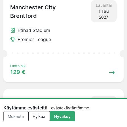
Lauantai
Manchester City
1 Tou
Brentford
2027
Etihad Stadium
Premier League
Hinta alk.
129 €
Lauantai
Brentford
8 Tou
Käytämme evästeitä
evästekäytäntömme
Aston Villa
2027
Mukauta
Hylkää
Hyväksy
Griffin Park