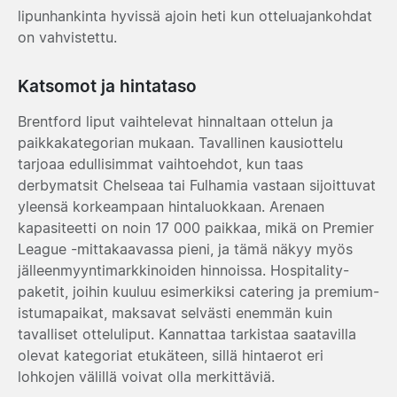
lipunhankinta hyvissä ajoin heti kun otteluajankohdat
on vahvistettu.
Katsomot ja hintataso
Brentford liput vaihtelevat hinnaltaan ottelun ja
paikkakategorian mukaan. Tavallinen kausiottelu
tarjoaa edullisimmat vaihtoehdot, kun taas
derbymatsit Chelseaa tai Fulhamia vastaan sijoittuvat
yleensä korkeampaan hintaluokkaan. Arenaen
kapasiteetti on noin 17 000 paikkaa, mikä on Premier
League -mittakaavassa pieni, ja tämä näkyy myös
jälleenmyyntimarkkinoiden hinnoissa. Hospitality-
paketit, joihin kuuluu esimerkiksi catering ja premium-
istumapaikat, maksavat selvästi enemmän kuin
tavalliset otteluliput. Kannattaa tarkistaa saatavilla
olevat kategoriat etukäteen, sillä hintaerot eri
lohkojen välillä voivat olla merkittäviä.