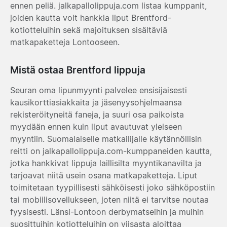
ennen peliä. jalkapallolippuja.com listaa kumppanit,
joiden kautta voit hankkia liput Brentford-
kotiotteluihin sekä majoituksen sisältäviä
matkapaketteja Lontooseen.
Mistä ostaa Brentford lippuja
Seuran oma lipunmyynti palvelee ensisijaisesti
kausikorttiasiakkaita ja jäsenyysohjelmaansa
rekisteröityneitä faneja, ja suuri osa paikoista
myydään ennen kuin liput avautuvat yleiseen
myyntiin. Suomalaiselle matkailijalle käytännöllisin
reitti on jalkapallolippuja.com-kumppaneiden kautta,
jotka hankkivat lippuja laillisilta myyntikanavilta ja
tarjoavat niitä usein osana matkapaketteja. Liput
toimitetaan tyypillisesti sähköisesti joko sähköpostiin
tai mobiilisovellukseen, joten niitä ei tarvitse noutaa
fyysisesti. Länsi-Lontoon derbymatseihin ja muihin
suosittuihin kotiotteluihin on viisasta aloittaa