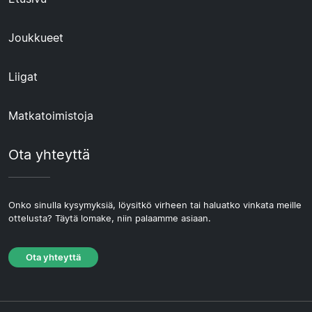
Joukkueet
Liigat
Matkatoimistoja
Ota yhteyttä
Onko sinulla kysymyksiä, löysitkö virheen tai haluatko vinkata meille
ottelusta? Täytä lomake, niin palaamme asiaan.
Ota yhteyttä