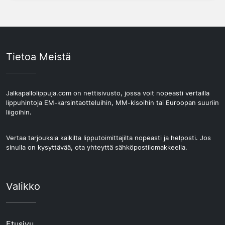
Tietoa Meistä
Jalkapallolippuja.com on nettisivusto, jossa voit nopeasti vertailla
lippuhintoja EM-karsintaotteluihin, MM-kisoihin tai Euroopan suuriin
liigoihin.
Vertaa tarjouksia kaikilta lipputoimittajilta nopeasti ja helposti. Jos
sinulla on kysyttävää, ota yhteyttä sähköpostilomakkeella.
Valikko
Etusivu