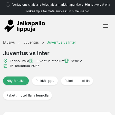
Vertaa ensisijaisia ja toissijaisia markkinapaikkoja. Hinnat voivat olla
korkeampia tai matalampia kuin nimellisarvo.
Etusivu
Etusivu
Juventus
Juventus vs Inter
Joukkueet
Juventus vs Inter
Liigat
Torino, Italia
Juventus stadium
Serie A
16 Toukokuu 2027
Matkatoimistoja
Näytä kaikki
Pelkkä lippu
Paketti hotellilla
Paketti hotellilla ja lennolla