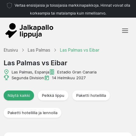
Vertaa ensisijaisia ja toissijaisia markkinapaikkoja. Hinnat voivat olla
korkeampia tai matalampia kuin nimellisarvo.
Etusivu
Etusivu
Las Palmas
Las Palmas vs Eibar
Joukkueet
Las Palmas vs Eibar
Liigat
Las Palmas, Espanja
Estadio Gran Canaria
Segunda Division
14 Helmikuu 2027
Matkatoimistoja
Näytä kaikki
Pelkkä lippu
Paketti hotellilla
Paketti hotellilla ja lennolla