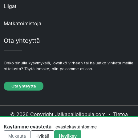
Liigat
Matkatoimistoja
Ota yhteyttä
Onko sinulla kysymyksiä, löysitkö virheen tai haluatko vinkata meille
ottelusta? Täytä lomake, niin palaamme asiaan.
Ota yhteyttä
© 2026 Copyright Jalkapallolippuja.com ·
Tietoa
Meistä
·
Ota yhteyttä
·
Tietosuojakäytäntö
·
Käytämme evästeitä
evästekäytäntömme
Evästekäytäntö
·
Toimituksellinen käytäntö
Mukauta
Hylkää
Hyväksy