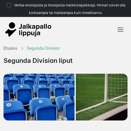
Vertaa ensisijaisia ja toissijaisia markkinapaikkoja. Hinnat voivat olla
korkeampia tai matalampia kuin nimellisarvo.
Etusivu
Etusivu
Segunda Division
Joukkueet
Segunda Division liput
Liigat
Matkatoimistoja