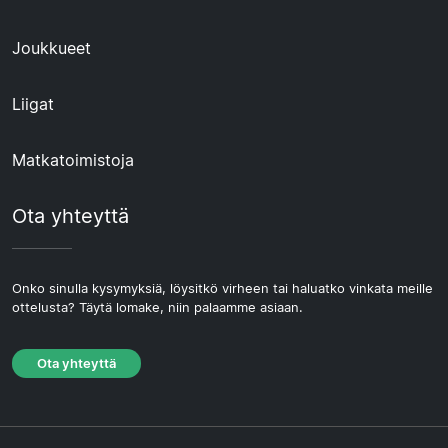
Joukkueet
Liigat
Matkatoimistoja
Ota yhteyttä
Onko sinulla kysymyksiä, löysitkö virheen tai haluatko vinkata meille
ottelusta? Täytä lomake, niin palaamme asiaan.
Ota yhteyttä