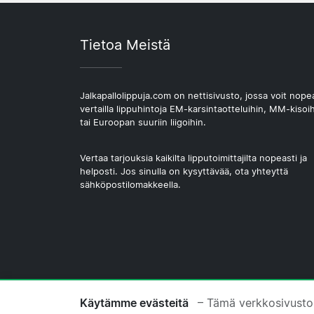
Tietoa Meistä
Jalkapallolippuja.com on nettisivusto, jossa voit nope
vertailla lippuhintoja EM-karsintaotteluihin, MM-kisoi
tai Euroopan suuriin liigoihin.
Vertaa tarjouksia kaikilta lipputoimittajilta nopeasti ja
helposti. Jos sinulla on kysyttävää, ota yhteyttä
sähköpostilomakkeella.
© 2026 Copyright Jalkapallolippuja.com
Käytämme evästeitä
– Tämä verkkosivusto