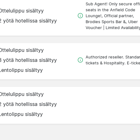
Sub Agent! Only secure offi
seats in the Anfield Code
Ottelulippu sisältyy
Lounge!, Official partner,
2 yötä hotellissa sisältyy
Brodies Sports Bar &, Uber
Voucher | Limited Availabilit
Ottelulippu sisältyy
Authorized reseller. Standa
3 yötä hotellissa sisältyy
tickets & Hospitality. E-tick
Lentolippu sisältyy
Ottelulippu sisältyy
2 yötä hotellissa sisältyy
Lentolippu sisältyy