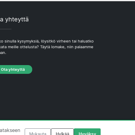
a yhteyttä
o sinulla kysymyksiä, löysitkö virheen tai haluatko
kata meille ottelusta? Täytä lomake, niin palaamme
aan.
Ota yhteyttä
västekäytäntö
·
Toimituksellinen käytäntö
tatakseen
Mukauta
Hylkää
Hyväksy