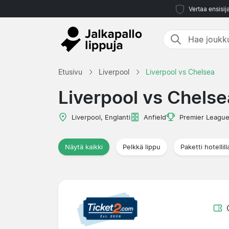
Vertaa ensisij
Etusivu
Liverpool
Liverpool vs Chelsea
Liverpool vs Chelse
Liverpool, Englanti
Anfield
Premier Leagu
Näytä kaikki
Pelkkä lippu
Paketti hotellill