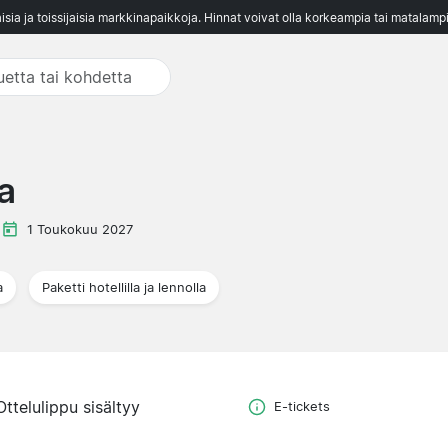
aisia ja toissijaisia markkinapaikkoja. Hinnat voivat olla korkeampia tai matalampi
a
e
1 Toukokuu 2027
a
Paketti hotellilla ja lennolla
Ottelulippu sisältyy
E-tickets