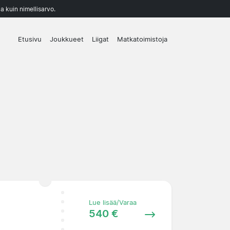
a kuin nimellisarvo.
Etusivu
Joukkueet
Liigat
Matkatoimistoja
Lue lisää/Varaa
540 €