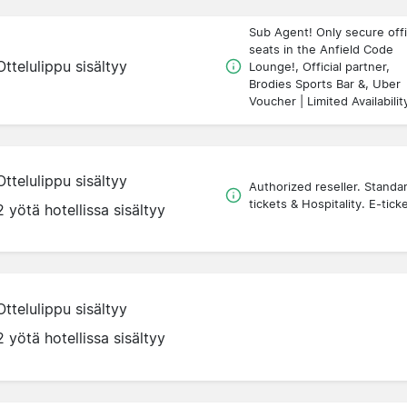
Sub Agent! Only secure offi
seats in the Anfield Code
Ottelulippu sisältyy
Lounge!, Official partner,
Brodies Sports Bar &, Uber
Voucher | Limited Availabilit
Ottelulippu sisältyy
Authorized reseller. Standa
tickets & Hospitality. E-tick
2 yötä hotellissa sisältyy
Ottelulippu sisältyy
2 yötä hotellissa sisältyy