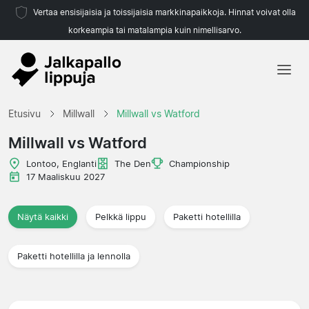
Vertaa ensisijaisia ja toissijaisia markkinapaikkoja. Hinnat voivat olla
korkeampia tai matalampia kuin nimellisarvo.
Etusivu
Etusivu
Millwall
Millwall vs Watford
Joukkueet
Millwall vs Watford
Liigat
Lontoo, Englanti
The Den
Championship
17 Maaliskuu 2027
Matkatoimistoja
Näytä kaikki
Pelkkä lippu
Paketti hotellilla
Paketti hotellilla ja lennolla