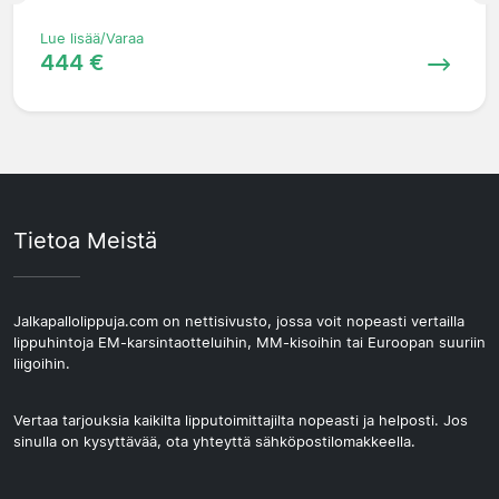
Lue lisää/Varaa
444 €
Tietoa Meistä
Jalkapallolippuja.com on nettisivusto, jossa voit nopeasti vertailla
lippuhintoja EM-karsintaotteluihin, MM-kisoihin tai Euroopan suuriin
liigoihin.
Vertaa tarjouksia kaikilta lipputoimittajilta nopeasti ja helposti. Jos
sinulla on kysyttävää, ota yhteyttä sähköpostilomakkeella.