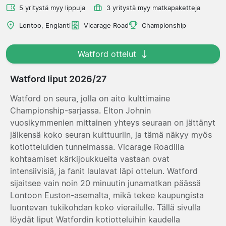
5 yritystä myy lippuja
3 yritystä myy matkapaketteja
Lontoo, Englanti
Vicarage Road
Championship
Watford ottelut
Watford liput 2026/27
Watford on seura, jolla on aito kulttimaine
Championship-sarjassa. Elton Johnin
vuosikymmenien mittainen yhteys seuraan on jättänyt
jälkensä koko seuran kulttuuriin, ja tämä näkyy myös
kotiotteluiden tunnelmassa. Vicarage Roadilla
kohtaamiset kärkijoukkueita vastaan ovat
intensiivisiä, ja fanit laulavat läpi ottelun. Watford
sijaitsee vain noin 20 minuutin junamatkan päässä
Lontoon Euston-asemalta, mikä tekee kaupungista
luontevan tukikohdan koko vierailulle. Tällä sivulla
löydät liput Watfordin kotiotteluihin kaudella