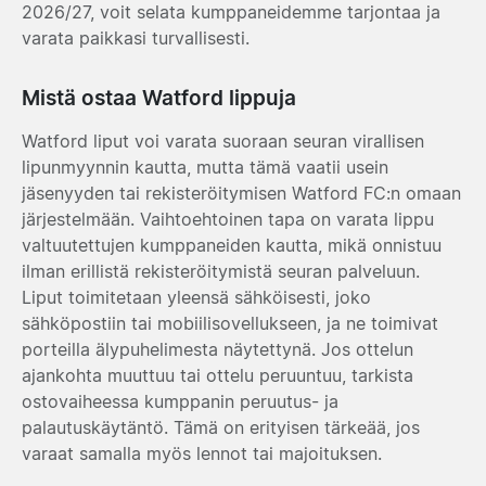
2026/27, voit selata kumppaneidemme tarjontaa ja
varata paikkasi turvallisesti.
Mistä ostaa Watford lippuja
Watford liput voi varata suoraan seuran virallisen
lipunmyynnin kautta, mutta tämä vaatii usein
jäsenyyden tai rekisteröitymisen Watford FC:n omaan
järjestelmään. Vaihtoehtoinen tapa on varata lippu
valtuutettujen kumppaneiden kautta, mikä onnistuu
ilman erillistä rekisteröitymistä seuran palveluun.
Liput toimitetaan yleensä sähköisesti, joko
sähköpostiin tai mobiilisovellukseen, ja ne toimivat
porteilla älypuhelimesta näytettynä. Jos ottelun
ajankohta muuttuu tai ottelu peruuntuu, tarkista
ostovaiheessa kumppanin peruutus- ja
palautuskäytäntö. Tämä on erityisen tärkeää, jos
varaat samalla myös lennot tai majoituksen.