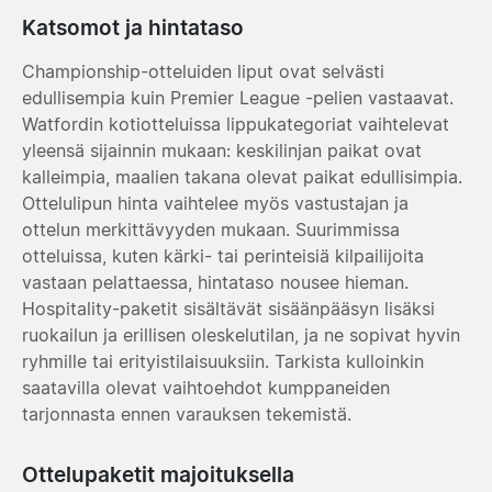
Katsomot ja hintataso
Championship-otteluiden liput ovat selvästi
edullisempia kuin Premier League -pelien vastaavat.
Watfordin kotiotteluissa lippukategoriat vaihtelevat
yleensä sijainnin mukaan: keskilinjan paikat ovat
kalleimpia, maalien takana olevat paikat edullisimpia.
Ottelulipun hinta vaihtelee myös vastustajan ja
ottelun merkittävyyden mukaan. Suurimmissa
otteluissa, kuten kärki- tai perinteisiä kilpailijoita
vastaan pelattaessa, hintataso nousee hieman.
Hospitality-paketit sisältävät sisäänpääsyn lisäksi
ruokailun ja erillisen oleskelutilan, ja ne sopivat hyvin
ryhmille tai erityistilaisuuksiin. Tarkista kulloinkin
saatavilla olevat vaihtoehdot kumppaneiden
tarjonnasta ennen varauksen tekemistä.
Ottelupaketit majoituksella