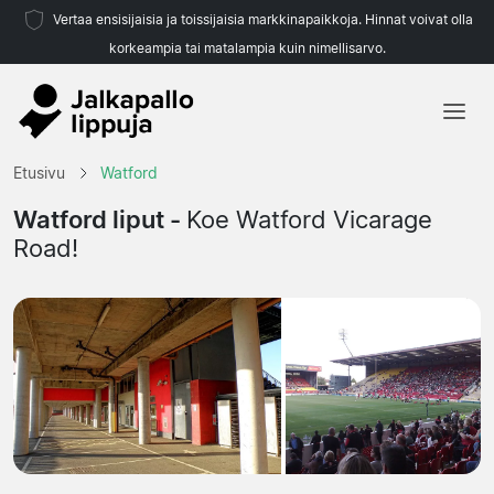
Vertaa ensisijaisia ja toissijaisia markkinapaikkoja. Hinnat voivat olla
korkeampia tai matalampia kuin nimellisarvo.
Etusivu
Etusivu
Watford
Joukkueet
Watford liput -
Koe Watford Vicarage
Road!
Liigat
Matkatoimistoja