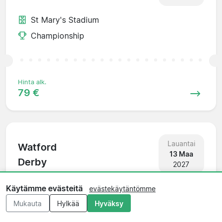
St Mary's Stadium
Championship
Hinta alk.
79 €
Lauantai
Watford
13 Maa
Derby
2027
Vicarage Road
Käytämme evästeitä
evästekäytäntömme
Championship
Mukauta
Hylkää
Hyväksy