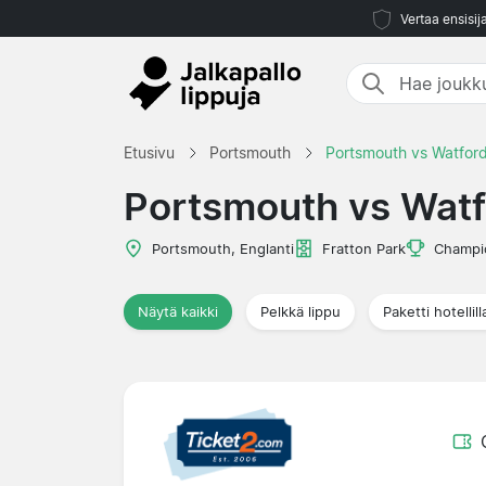
Vertaa ensisij
Etusivu
Portsmouth
Portsmouth vs Watfor
Portsmouth vs Watf
Portsmouth, Englanti
Fratton Park
Champi
Näytä kaikki
Pelkkä lippu
Paketti hotellill