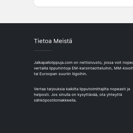
Tietoa Meistä
Jalkapallolippuja.com on nettisivusto, jossa voit nope
vertailla lippuhintoja EM-karsintaotteluihin, MM-kisoi
tai Euroopan suuriin liigoihin.
Vertaa tarjouksia kaikilta lipputoimittajilta nopeasti ja
helposti. Jos sinulla on kysyttävää, ota yhteyttä
sähköpostilomakkeella.