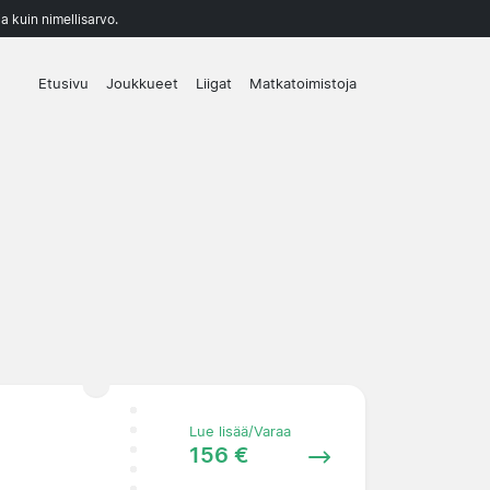
a kuin nimellisarvo.
Etusivu
Joukkueet
Liigat
Matkatoimistoja
Lue lisää/Varaa
156 €