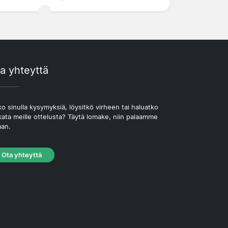
a yhteyttä
o sinulla kysymyksiä, löysitkö virheen tai haluatko
kata meille ottelusta? Täytä lomake, niin palaamme
aan.
Ota yhteyttä