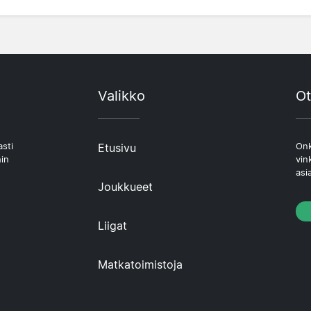
Valikko
Ot
asti
Etusivu
Onk
hin
vin
asi
Joukkueet
Liigat
Matkatoimistoja