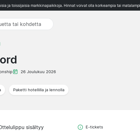
aisia ja toissijaisia markkinapaikkoja. Hinnat voivat olla korkeampia tai matalampi
d
ord
onship
26 Joulukuu 2026
a
Paketti hotellilla ja lennolla
Ottelulippu sisältyy
E-tickets