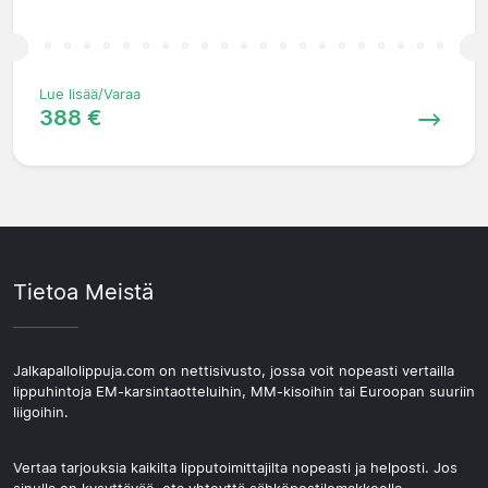
Lue lisää/Varaa
388 €
Tietoa Meistä
Jalkapallolippuja.com on nettisivusto, jossa voit nopeasti vertailla
lippuhintoja EM-karsintaotteluihin, MM-kisoihin tai Euroopan suuriin
liigoihin.
Vertaa tarjouksia kaikilta lipputoimittajilta nopeasti ja helposti. Jos