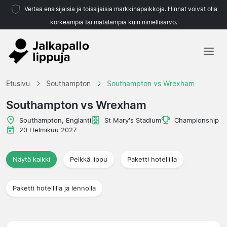
Vertaa ensisijaisia ja toissijaisia markkinapaikkoja. Hinnat voivat olla
korkeampia tai matalampia kuin nimellisarvo.
Etusivu
Etusivu
Southampton
Southampton vs Wrexham
Joukkueet
Southampton vs Wrexham
Liigat
Southampton, Englanti
St Mary's Stadium
Championship
20 Helmikuu 2027
Matkatoimistoja
Näytä kaikki
Pelkkä lippu
Paketti hotellilla
Paketti hotellilla ja lennolla