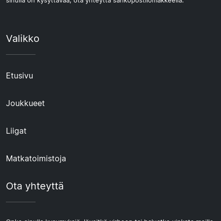
sinulla on kysyttävää, ota yhteyttä sähköpostilomakkeella.
Valikko
Etusivu
Joukkueet
Liigat
Matkatoimistoja
Ota yhteyttä