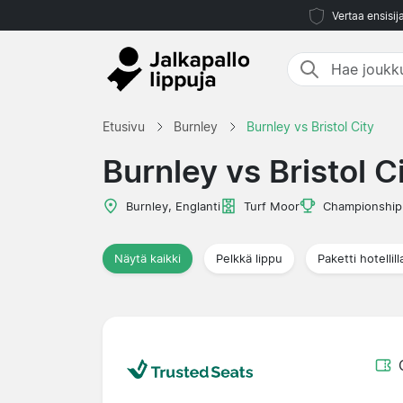
Vertaa ensisij
Etusivu
Burnley
Burnley vs Bristol City
Burnley vs Bristol C
Burnley, Englanti
Turf Moor
Championship
Näytä kaikki
Pelkkä lippu
Paketti hotellill