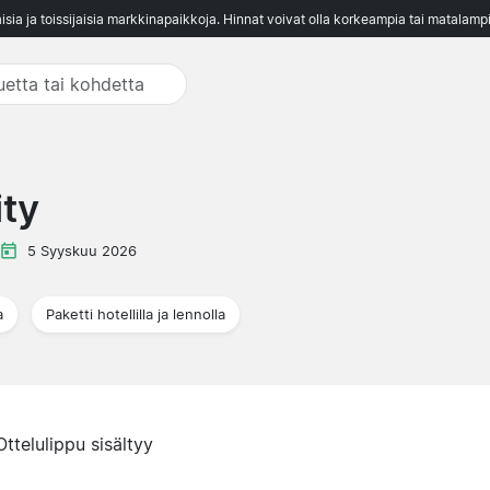
aisia ja toissijaisia markkinapaikkoja. Hinnat voivat olla korkeampia tai matalampi
ity
5 Syyskuu 2026
a
Paketti hotellilla ja lennolla
Ottelulippu sisältyy