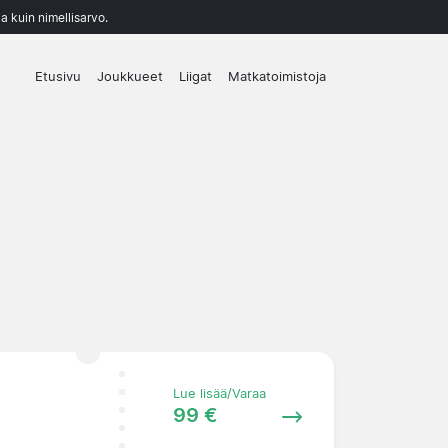
a kuin nimellisarvo.
Etusivu
Joukkueet
Liigat
Matkatoimistoja
Lue lisää/Varaa
99 €