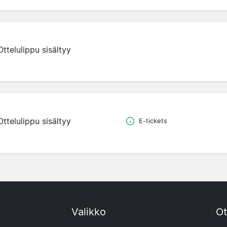
Ottelulippu sisältyy
Ottelulippu sisältyy
E-tickets
Valikko
Ot