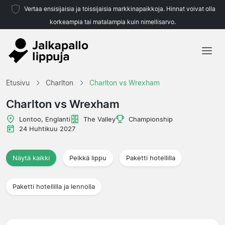
Vertaa ensisijaisia ja toissijaisia markkinapaikkoja. Hinnat voivat olla
korkeampia tai matalampia kuin nimellisarvo.
Etusivu
Etusivu
Charlton
Charlton vs Wrexham
Joukkueet
Charlton vs Wrexham
Liigat
Lontoo, Englanti
The Valley
Championship
24 Huhtikuu 2027
Matkatoimistoja
Näytä kaikki
Pelkkä lippu
Paketti hotellilla
Paketti hotellilla ja lennolla