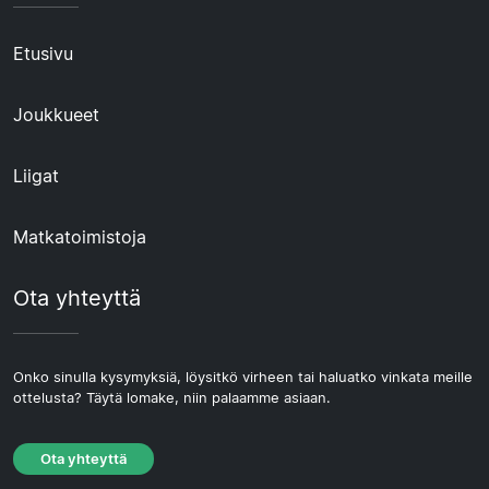
Etusivu
Joukkueet
Liigat
Matkatoimistoja
Ota yhteyttä
Onko sinulla kysymyksiä, löysitkö virheen tai haluatko vinkata meille
ottelusta? Täytä lomake, niin palaamme asiaan.
Ota yhteyttä