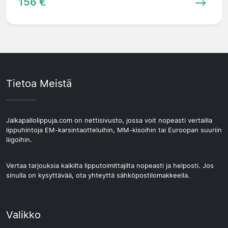
156 €
Tietoa Meistä
Jalkapallolippuja.com on nettisivusto, jossa voit nopeasti vertailla
lippuhintoja EM-karsintaotteluihin, MM-kisoihin tai Euroopan suuriin
liigoihin.
Vertaa tarjouksia kaikilta lipputoimittajilta nopeasti ja helposti. Jos
sinulla on kysyttävää, ota yhteyttä sähköpostilomakkeella.
Valikko