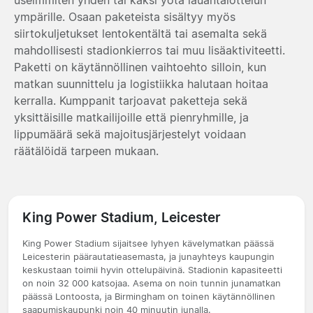
ympärille. Osaan paketeista sisältyy myös
siirtokuljetukset lentokentältä tai asemalta sekä
mahdollisesti stadionkierros tai muu lisäaktiviteetti.
Paketti on käytännöllinen vaihtoehto silloin, kun
matkan suunnittelu ja logistiikka halutaan hoitaa
kerralla. Kumppanit tarjoavat paketteja sekä
yksittäisille matkailijoille että pienryhmille, ja
lippumäärä sekä majoitusjärjestelyt voidaan
räätälöidä tarpeen mukaan.
King Power Stadium, Leicester
King Power Stadium sijaitsee lyhyen kävelymatkan päässä
Leicesterin päärautatieasemasta, ja junayhteys kaupungin
keskustaan toimii hyvin ottelupäivinä. Stadionin kapasiteetti
on noin 32 000 katsojaa. Asema on noin tunnin junamatkan
päässä Lontoosta, ja Birmingham on toinen käytännöllinen
saapumiskaupunki noin 40 minuutin junalla.