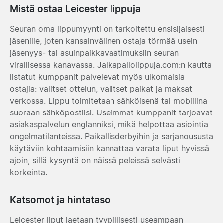
Mistä ostaa Leicester lippuja
Seuran oma lippumyynti on tarkoitettu ensisijaisesti
jäsenille, joten kansainvälinen ostaja törmää usein
jäsenyys- tai asuinpaikkavaatimuksiin seuran
virallisessa kanavassa. Jalkapallolippuja.com:n kautta
listatut kumppanit palvelevat myös ulkomaisia
ostajia: valitset ottelun, valitset paikat ja maksat
verkossa. Lippu toimitetaan sähköisenä tai mobiilina
suoraan sähköpostiisi. Useimmat kumppanit tarjoavat
asiakaspalvelun englanniksi, mikä helpottaa asiointia
ongelmatilanteissa. Paikallisderbyihin ja sarjanoususta
käytäviin kohtaamisiin kannattaa varata liput hyvissä
ajoin, sillä kysyntä on näissä peleissä selvästi
korkeinta.
Katsomot ja hintataso
Leicester liput jaetaan tyypillisesti useampaan