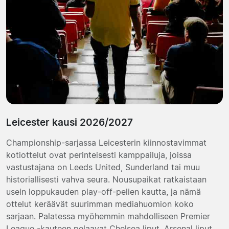
Leicester kausi 2026/2027
Championship-sarjassa Leicesterin kiinnostavimmat
kotiottelut ovat perinteisesti kamppailuja, joissa
vastustajana on Leeds United, Sunderland tai muu
historiallisesti vahva seura. Nousupaikat ratkaistaan
usein loppukauden play-off-pelien kautta, ja nämä
ottelut keräävät suurimman mediahuomion koko
sarjaan. Palatessa myöhemmin mahdolliseen Premier
League -kauteen pelaavat
Chelsea liput
,
Arsenal liput
,