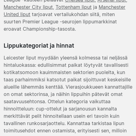
Manchester City liput
,
Tottenham liput
ja
Manchester
United liput
tarjoavat vertailukohdan siitä, miten
suurten Premier League -seurojen lippumarkkinat
eroavat Championship-tasosta.
Lippukategoriat ja hinnat
Leicester liput myydään yleensä kolmessa tai neljässä
hintaluokassa: edullisimmat paikat löytyvät tavallisesti
kotikatsomoon kauimmaisten sektorien puolelta, kun
taas parhaimmiksi katsotut paikat sijoittuvat keskeisille
alueille lähemmäs kenttää. Vierasjoukkueen kannattajille
on omat sektorinsa, ja näihin lippuihin pätevät omat
saatavuusehtonsa. Ottelun kategoria vaikuttaa
hinnoitteluun: cup-ottelut ja sarjanousun kannalta
merkittävät pelit hinnoitellaan usein eri tavoin kuin
tavallinen runkosarjaottelu. Kannattaa tarkistaa lipun
toimitusehdot ennen ostamista, erityisesti sen, milloin