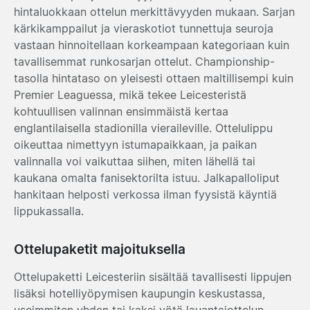
hintaluokkaan ottelun merkittävyyden mukaan. Sarjan
kärkikamppailut ja vieraskotiot tunnettuja seuroja
vastaan hinnoitellaan korkeampaan kategoriaan kuin
tavallisemmat runkosarjan ottelut. Championship-
tasolla hintataso on yleisesti ottaen maltillisempi kuin
Premier Leaguessa, mikä tekee Leicesteristä
kohtuullisen valinnan ensimmäistä kertaa
englantilaisella stadionilla vieraileville. Ottelulippu
oikeuttaa nimettyyn istumapaikkaan, ja paikan
valinnalla voi vaikuttaa siihen, miten lähellä tai
kaukana omalta fanisektorilta istuu. Jalkapalloliput
hankitaan helposti verkossa ilman fyysistä käyntiä
lippukassalla.
Ottelupaketit majoituksella
Ottelupaketti Leicesteriin sisältää tavallisesti lippujen
lisäksi hotelliyöpymisen kaupungin keskustassa,
useimmiten yhden tai kaksi yötä lauantaiottelun