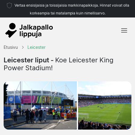
Vertaa ensisijaisia ja toissijaisia markkinapaikkoja. Hinnat voivat olla
korkeampia tai matalampia kuin nimellisarvo.
Etusivu
Etusivu
Leicester
Joukkueet
Leicester liput -
Koe Leicester King
Power Stadium!
Liigat
Matkatoimistoja