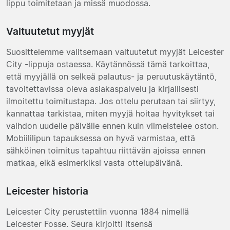
lippu toimitetaan ja missä muodossa.
Valtuutetut myyjät
Suosittelemme valitsemaan valtuutetut myyjät Leicester
City -lippuja ostaessa. Käytännössä tämä tarkoittaa,
että myyjällä on selkeä palautus- ja peruutuskäytäntö,
tavoitettavissa oleva asiakaspalvelu ja kirjallisesti
ilmoitettu toimitustapa. Jos ottelu perutaan tai siirtyy,
kannattaa tarkistaa, miten myyjä hoitaa hyvitykset tai
vaihdon uudelle päivälle ennen kuin viimeistelee oston.
Mobiililipun tapauksessa on hyvä varmistaa, että
sähköinen toimitus tapahtuu riittävän ajoissa ennen
matkaa, eikä esimerkiksi vasta ottelupäivänä.
Leicester historia
Leicester City perustettiin vuonna 1884 nimellä
Leicester Fosse. Seura kirjoitti itsensä