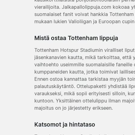
vierailijoita. Jalkapallolippuja.com kokoaa 
suomalaiset fanit voivat hankkia Tottenham 
mukaan lukien Valioliigan ja Euroopan cupin 
Mistä ostaa Tottenham lippuja
Tottenham Hotspur Stadiumin viralliset lipu
jäsenkanavien kautta, mikä tarkoittaa, että y
vaihtoehto useimmille suomalaisille faneille 
kumppaneiden kautta, jotka toimivat laillises
Ennen ostoa kannattaa tarkistaa myyjän toim
palautuskäytäntö. Ottelupaketti yhdistää lip
varaukseksi, mikä sopii erityisesti silloin, 
kuntoon. Yksittäinen ottelulippu ilman majoi
majoitus on jo järjestetty erikseen.
Katsomot ja hintataso