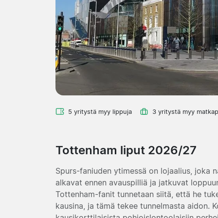
5 yritystä myy lippuja
3 yritystä myy matkap
Tottenham liput 2026/27
Spurs-faniuden ytimessä on lojaalius, joka nä
alkavat ennen avauspilliä ja jatkuvat loppuun
Tottenham-fanit tunnetaan siitä, että he t
kausina, ja tämä tekee tunnelmasta aidon. Ko
kausikorttilaisista pohjoislontoolaisiin perh