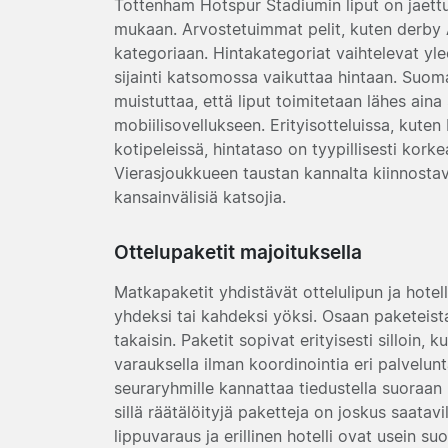
Tottenham Hotspur Stadiumin liput on jaettu
mukaan. Arvostetuimmat pelit, kuten derby 
kategoriaan. Hintakategoriat vaihtelevat yle
sijainti katsomossa vaikuttaa hintaan. Suoma
muistuttaa, että liput toimitetaan lähes aina
mobiilisovellukseen. Erityisotteluissa, kuten
kotipeleissä, hintataso on tyypillisesti korke
Vierasjoukkueen taustan kannalta kiinnosta
kansainvälisiä katsojia.
Ottelupaketit majoituksella
Matkapaketit yhdistävät ottelulipun ja hote
yhdeksi tai kahdeksi yöksi. Osaan paketeista 
takaisin. Paketit sopivat erityisesti silloin
varauksella ilman koordinointia eri palvelunta
seuraryhmille kannattaa tiedustella suoraa
sillä räätälöityjä paketteja on joskus saatavi
lippuvaraus ja erillinen hotelli ovat usein su