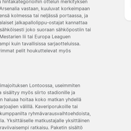
 hintakategorioihin ottelun merkityksen
Arsenalia vastaan, kuuluvat korkeimpaan
ensä kolmessa tai neljässä portaassa, ja
laiset jalkapallolippu-ostajat kannattaa
 sähköisesti joko suoraan sähköpostiin tai
 Mestarien lii tai Europa Leaguen
ampi kuin tavallisissa sarjaotteluissa.
vimmat pelit houkuttelevat myös
llimajoituksen Lontoossa, useimmiten
sisältyy myös siirto stadionille ja
, kun haluaa hoitaa koko matkan yhdellä
rjoajien välillä. Kaveriporukoille tai
n kumppanilta ryhmävarausvaihtoehdoista,
lla. Yksittäiselle matkustajalle yksittäinen
oraviivaisempi ratkaisu. Paketin sisältö