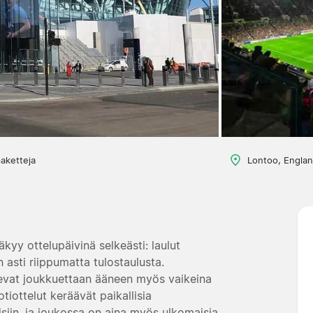
aketteja
Lontoo, Englan
kyy ottelupäivinä selkeästi: laulut
 asti riippumatta tulostaulusta.
ukevat joukkuettaan ääneen myös vaikeina
tiottelut keräävät paikallisia
eisiin, ja joukossa on aina myös ulkomaisia