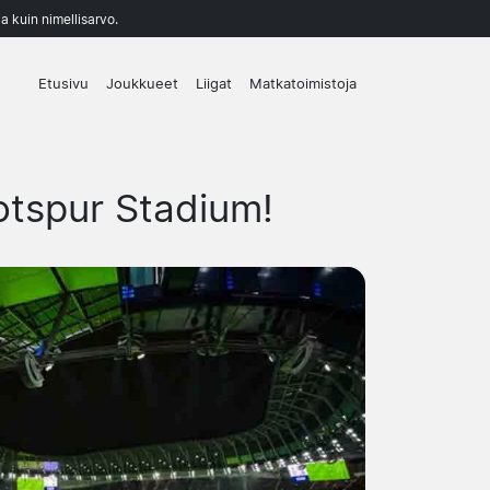
a kuin nimellisarvo.
Etusivu
Joukkueet
Liigat
Matkatoimistoja
tspur Stadium!