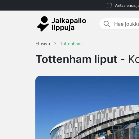
Vertaa ensisij
Etusivu
Tottenham
Tottenham liput -
K