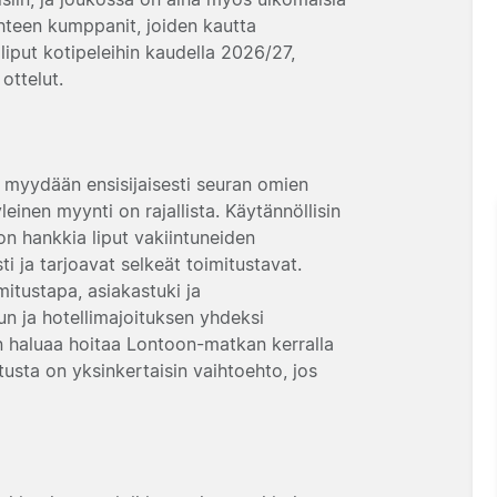
yhteen kumppanit, joiden kautta
liput kotipeleihin kaudella 2026/27,
ottelut.
t myydään ensisijaisesti seuran omien
leinen myynti on rajallista. Käytännöllisin
on hankkia liput vakiintuneiden
ti ja tarjoavat selkeät toimitustavat.
itustapa, asiakastuki ja
un ja hotellimajoituksen yhdeksi
kun haluaa hoitaa Lontoon-matkan kerralla
tusta on yksinkertaisin vaihtoehto, jos