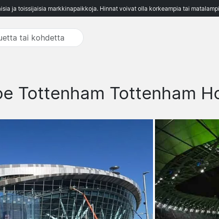
aisia ja toissijaisia markkinapaikkoja. Hinnat voivat olla korkeampia tai matalampi
oe Tottenham Tottenham Ho