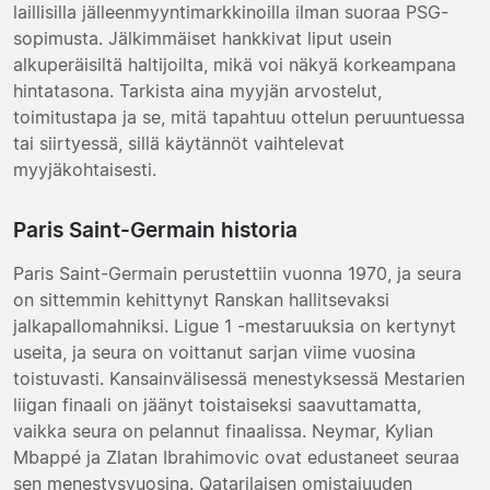
laillisilla jälleenmyyntimarkkinoilla ilman suoraa PSG-
sopimusta. Jälkimmäiset hankkivat liput usein
alkuperäisiltä haltijoilta, mikä voi näkyä korkeampana
hintatasona. Tarkista aina myyjän arvostelut,
toimitustapa ja se, mitä tapahtuu ottelun peruuntuessa
tai siirtyessä, sillä käytännöt vaihtelevat
myyjäkohtaisesti.
Paris Saint-Germain historia
Paris Saint-Germain perustettiin vuonna 1970, ja seura
on sittemmin kehittynyt Ranskan hallitsevaksi
jalkapallomahniksi. Ligue 1 -mestaruuksia on kertynyt
useita, ja seura on voittanut sarjan viime vuosina
toistuvasti. Kansainvälisessä menestyksessä Mestarien
liigan finaali on jäänyt toistaiseksi saavuttamatta,
vaikka seura on pelannut finaalissa. Neymar, Kylian
Mbappé ja Zlatan Ibrahimovic ovat edustaneet seuraa
sen menestysvuosina. Qatarilaisen omistajuuden