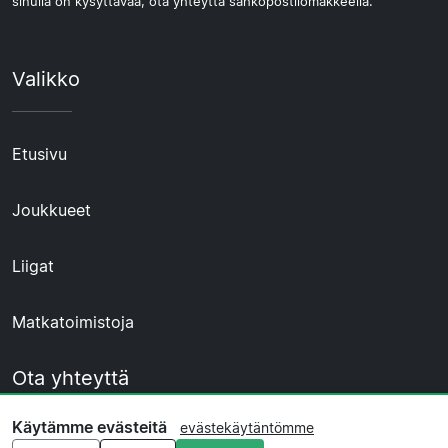
sinulla on kysyttävää, ota yhteyttä sähköpostilomakkeella.
Valikko
Etusivu
Joukkueet
Liigat
Matkatoimistoja
Ota yhteyttä
Käytämme evästeitä
evästekäytäntömme