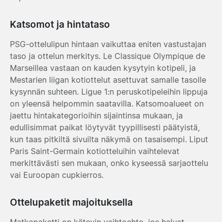
Katsomot ja hintataso
PSG-ottelulipun hintaan vaikuttaa eniten vastustajan
taso ja ottelun merkitys. Le Classique Olympique de
Marseillea vastaan on kauden kysytyin kotipeli, ja
Mestarien liigan kotiottelut asettuvat samalle tasolle
kysynnän suhteen. Ligue 1:n peruskotipeleihin lippuja
on yleensä helpommin saatavilla. Katsomoalueet on
jaettu hintakategorioihin sijaintinsa mukaan, ja
edullisimmat paikat löytyvät tyypillisesti päätyistä,
kun taas pitkiltä sivuilta näkymä on tasaisempi. Liput
Paris Saint-Germain kotiotteluihin vaihtelevat
merkittävästi sen mukaan, onko kyseessä sarjaottelu
vai Euroopan cupkierros.
Ottelupaketit majoituksella
Matkapaketti on kätevin vaihtoehto, jos haluat