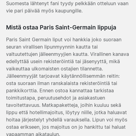
Suomesta lähtenyt fani tyydy pelkkään otteluun vaan
vie pari päivää myös kaupungille.
Mistä ostaa Paris Saint-Germain lippuja
Paris Saint Germain liput voi hankkia joko suoraan
seuran virallisen lipunmyynnin kautta tai
valtuutettujen jälleenmyyjien kautta. Virallinen kanava
edellyttää usein rekisteröintiä tai jäsenyyttä, mikä
vaikeuttaa ulkomaisten ostajien tilannetta.
Jälleenmyyjät tarjoavat käytännöllisemmän reitin:
osta suoraan ilman ranskalaista rekisteröintiä tai
pankkikorttia. Ennen ostoa kannattaa tarkistaa
toimitustapa, peruutusehdot ja asiakastuen
tavoitettavuus. Matkapaketteja, joihin kuuluu sekä
lippu että hotellimajoitus, löytyy niille, jotka haluavat
hoitaa järjestelyt yhdellä varauksella. Lipun voi myös
ostaa erikseen, jos majoitus on jo hankittu tai haluat
vapaamman aikataulun.