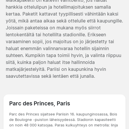
hankkia ottelulipun ja hotellimajoituksen samalla
kertaa. Paketit kattavat tyypillisesti vähintään kaksi
yötä, mikä antaa aikaa sekä ottelulle että kaupungille.
Joissain paketeissa on mukana myös siirrot
lentokentältä tai hotellilta stadionille. Erikseen
varaaminen sopii, jos majoitus on jo järjestetty tai
haluat enemmän valinnanvaraa hotellin sijainnin
suhteen. Kumpikin tapa toimii hyvin, ja valinta riippuu
siitä, kuinka paljon haluat itse hallinnoida
matkajärjestelyitä. Pariisi on kaupunkina hyvin
saavutettavissa sekä lentäen että junalla.
Parc des Princes, Paris
Parc des Princes sijaitsee Pariisin 16. kaupunginosassa, Bois
de Boulogne -puiston läheisyydessä. Stadionin kapasiteetti
on noin 48 000 katsojaa. Paras kulkuyhteys on metrolla: linja