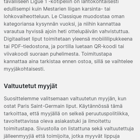
tavalliseen Ligue 1 -kotipeliin on lähtökohtaisesti
edullisempi kuin Mestarien liigan karsinta- tai
lohkovaiheotteluun. Le Classique muodostaa oman
kategoriansa kysynnän vuoksi, ja niihin kannattaa
varautua hyvissä ajoin heti ottelupäivän vahvistuttua.
Digitaaliset liput toimitetaan yleensä mobiililipukkeena
tai PDF-tiedostona, ja portilla luetaan QR-koodi tai
viivakoodi suoraan puhelimesta. Toimitustapa
kannattaa aina tarkistaa ennen ostoa, sillä se vaihtelee
myyjäkohtaisesti.
Valtuutetut myyjät
Suosittelemme valitsemaan valtuutetun myyjän, kun
ostat Paris Saint-Germain liput. Käytännössä tämä
tarkoittaa, että myyjällä on selkeä peruutuspolitiikka,
tavoitettavissa oleva asiakastuki ja ilmoitettu
toimitustapa. Sivustolla on listattuna sekä valtuutettuja
jälleenmyyjiä että toimijoita, jotka myyvät lippuja