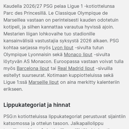
Kaudella 2026/27 PSG pelaa Ligue 1 -kotiottelunsa
Parc des Princesillä. Le Classique Olympique de
Marseillea vastaan on perinteisesti kauden odotetuin
kotipeli, ja siihen kannattaa varautua hyvissä ajoin.
Mestarien liigan lohkovaihe tuo stadionille
kansainvälisiä vastustajia syksystä 2026 alkaen. PSG
kohtaa sarjassa myös
Lyon liput
-sivulta tutun
Olympique Lyonnaisin sekä
Monaco liput
-sivulta
löytyvän AS Monacon. Euroopassa vastaan voivat tulla
myös
Barcelona liput
tai
Real Madrid liput
-sivuilla
esitellyt suurseurat. Kotimaan kuppiotteluissa sekä
Ligue 1:ssä
Marseille liput
on aina merkitty kalenteriin
erikseen.
Lippukategoriat ja hinnat
PSG:n kotiotteluissa lippukategoriat perustuvat sijaintiin
katsomossa ja ottelun tasoon. Jalkapallolippu