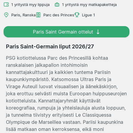
1 yritystä myy lippuja
1 yritystä myy matkapaketteja
Paris, Ranska
Parc des Princes
Ligue 1
Paris Saint Germain ottelut
Paris Saint-Germain liput 2026/27
PSG kotiottelussa Parc des Princesillä kohtaa
ranskalaisen jalkapallon intohimoisin
kannattajakulttuuri ja kaikkien tuntema Pariisin
kaupunkiympäristö. Katsomossa Ultras Paris ja
Virage Auteuil luovat visuaalisen ja äänekäskirjon,
joka erottuu selvästi muista Euroopan huippuseurojen
kotiotteluista. Kannattajaryhmät käyttävät
koreografiaa, rumpuja ja yhteislauluja alusta loppuun,
ja tunnelma tiivistyy erityisesti Le Classiquessa
Olympique de Marseillea vastaan. Pariisi kaupunkina
lisää matkaan oman kerroksensa, eikä moni