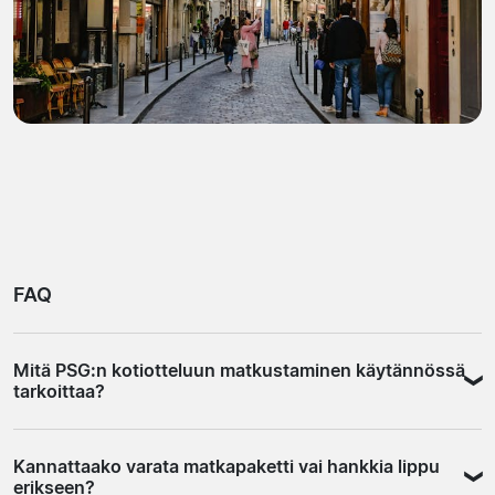
FAQ
Mitä PSG:n kotiotteluun matkustaminen käytännössä
tarkoittaa?
PSG-kotiottelumatka Pariisiin tarkoittaa yleensä yhden
Kannattaako varata matkapaketti vai hankkia lippu
tai kahden yön oleskelua kaupungissa. Useimmat fanit
erikseen?
yhdistävät ottelun kaupunkikierrokseen tai muuhun