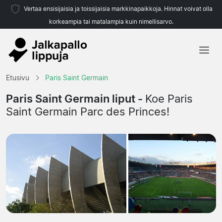
Vertaa ensisijaisia ja toissijaisia markkinapaikkoja. Hinnat voivat olla
korkeampia tai matalampia kuin nimellisarvo.
Etusivu
Etusivu
Paris Saint Germain
Joukkueet
Paris Saint Germain liput -
Koe Paris
Saint Germain Parc des Princes!
Liigat
Matkatoimistoja