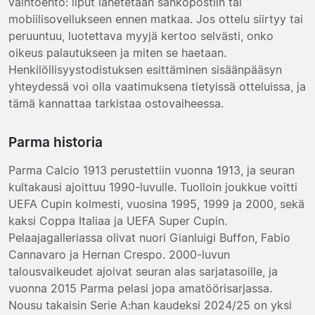
vaihtoehto: liput lähetetään sähköpostiin tai
mobiilisovellukseen ennen matkaa. Jos ottelu siirtyy tai
peruuntuu, luotettava myyjä kertoo selvästi, onko
oikeus palautukseen ja miten se haetaan.
Henkilöllisyystodistuksen esittäminen sisäänpääsyn
yhteydessä voi olla vaatimuksena tietyissä otteluissa, ja
tämä kannattaa tarkistaa ostovaiheessa.
Parma historia
Parma Calcio 1913 perustettiin vuonna 1913, ja seuran
kultakausi ajoittuu 1990-luvulle. Tuolloin joukkue voitti
UEFA Cupin kolmesti, vuosina 1995, 1999 ja 2000, sekä
kaksi Coppa Italiaa ja UEFA Super Cupin.
Pelaajagalleriassa olivat nuori Gianluigi Buffon, Fabio
Cannavaro ja Hernan Crespo. 2000-luvun
talousvaikeudet ajoivat seuran alas sarjatasoille, ja
vuonna 2015 Parma pelasi jopa amatöörisarjassa.
Nousu takaisin Serie A:han kaudeksi 2024/25 on yksi