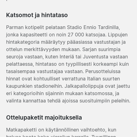
Katsomot ja hintataso
Parman kotipelit pelataan Stadio Ennio Tardinilla,
jonka kapasiteetti on noin 27 000 katsojaa. Lippujen
hintakategoria määräytyy pääasiassa vastustajan ja
ottelun merkittävyyden mukaan. Sarjan suurimpia
seuroja vastaan, kuten Interiä tai Juventusta vastaan
pelattaessa, hintataso on tyypillisesti korkeampi kuin
tasaisempaa vastustajaa vastaan. Perusotteluissa
hinnat ovat kohtuulliset verrattuna Italian suurten
kaupunkien stadioneihin. Jalkapallolippuja ovat jaettu
eri kategorioihin sijainnin mukaan katsomossa, ja
valinta kannattaa tehdä ajoissa suosituimpiin peleihin.
Ottelupaketit majoituksella
Matkapaketti on käytännöllinen vaihtoehto, kun
haluaa koota koko vierailun kerralla. Tyypillinen