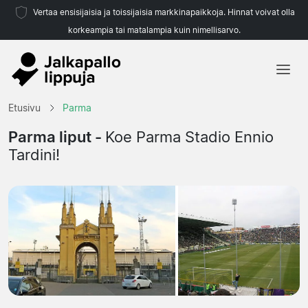
Vertaa ensisijaisia ja toissijaisia markkinapaikkoja. Hinnat voivat olla
korkeampia tai matalampia kuin nimellisarvo.
Etusivu
Etusivu
Parma
Joukkueet
Parma liput -
Koe Parma Stadio Ennio
Tardini!
Liigat
Matkatoimistoja