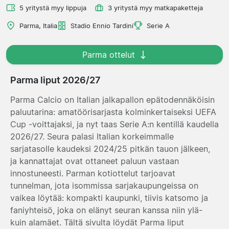
5 yritystä myy lippuja
3 yritystä myy matkapaketteja
Parma, Italia
Stadio Ennio Tardini
Serie A
Parma ottelut
Parma liput 2026/27
Parma Calcio on Italian jalkapallon epätodennäköisin
paluutarina: amatöörisarjasta kolminkertaiseksi UEFA
Cup -voittajaksi, ja nyt taas Serie A:n kentillä kaudella
2026/27. Seura palasi Italian korkeimmalle
sarjatasolle kaudeksi 2024/25 pitkän tauon jälkeen,
ja kannattajat ovat ottaneet paluun vastaan
innostuneesti. Parman kotiottelut tarjoavat
tunnelman, jota isommissa sarjakaupungeissa on
vaikea löytää: kompakti kaupunki, tiivis katsomo ja
faniyhteisö, joka on elänyt seuran kanssa niin ylä-
kuin alamäet. Tältä sivulta löydät Parma liput