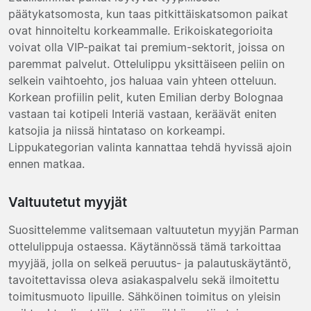
päätykatsomosta, kun taas pitkittäiskatsomon paikat
ovat hinnoiteltu korkeammalle. Erikoiskategorioita
voivat olla VIP-paikat tai premium-sektorit, joissa on
paremmat palvelut. Ottelulippu yksittäiseen peliin on
selkein vaihtoehto, jos haluaa vain yhteen otteluun.
Korkean profiilin pelit, kuten Emilian derby Bolognaa
vastaan tai kotipeli Interiä vastaan, keräävät eniten
katsojia ja niissä hintataso on korkeampi.
Lippukategorian valinta kannattaa tehdä hyvissä ajoin
ennen matkaa.
Valtuutetut myyjät
Suosittelemme valitsemaan valtuutetun myyjän Parman
ottelulippuja ostaessa. Käytännössä tämä tarkoittaa
myyjää, jolla on selkeä peruutus- ja palautuskäytäntö,
tavoitettavissa oleva asiakaspalvelu sekä ilmoitettu
toimitusmuoto lipuille. Sähköinen toimitus on yleisin