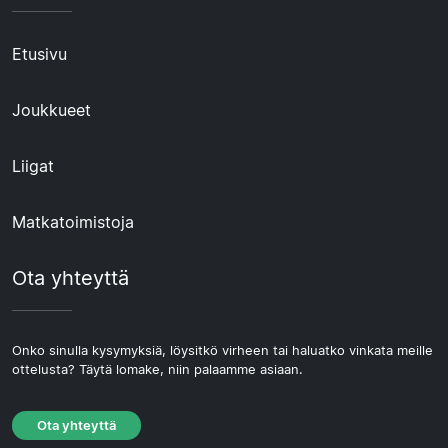
Etusivu
Joukkueet
Liigat
Matkatoimistoja
Ota yhteyttä
Onko sinulla kysymyksiä, löysitkö virheen tai haluatko vinkata meille
ottelusta? Täytä lomake, niin palaamme asiaan.
Ota yhteyttä