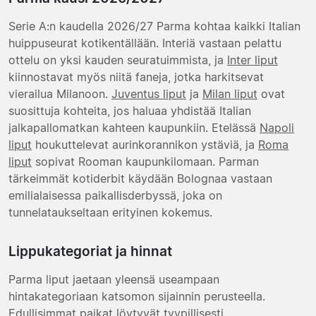
Serie A:n kaudella 2026/27 Parma kohtaa kaikki Italian
huippuseurat kotikentällään. Interiä vastaan pelattu
ottelu on yksi kauden seuratuimmista, ja
Inter liput
kiinnostavat myös niitä faneja, jotka harkitsevat
vierailua Milanoon.
Juventus liput
ja
Milan liput
ovat
suosittuja kohteita, jos haluaa yhdistää Italian
jalkapallomatkan kahteen kaupunkiin. Etelässä
Napoli
liput
houkuttelevat aurinkorannikon ystäviä, ja
Roma
liput
sopivat Rooman kaupunkilomaan. Parman
tärkeimmät kotiderbit käydään Bolognaa vastaan
emilialaisessa paikallisderbyssä, joka on
tunnelataukseltaan erityinen kokemus.
Lippukategoriat ja hinnat
Parma liput jaetaan yleensä useampaan
hintakategoriaan katsomon sijainnin perusteella.
Edullisimmat paikat löytyvät tyypillisesti