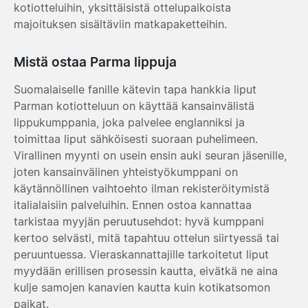
kotiotteluihin, yksittäisistä ottelupaikoista
majoituksen sisältäviin matkapaketteihin.
Mistä ostaa Parma lippuja
Suomalaiselle fanille kätevin tapa hankkia liput
Parman kotiotteluun on käyttää kansainvälistä
lippukumppania, joka palvelee englanniksi ja
toimittaa liput sähköisesti suoraan puhelimeen.
Virallinen myynti on usein ensin auki seuran jäsenille,
joten kansainvälinen yhteistyökumppani on
käytännöllinen vaihtoehto ilman rekisteröitymistä
italialaisiin palveluihin. Ennen ostoa kannattaa
tarkistaa myyjän peruutusehdot: hyvä kumppani
kertoo selvästi, mitä tapahtuu ottelun siirtyessä tai
peruuntuessa. Vieraskannattajille tarkoitetut liput
myydään erillisen prosessin kautta, eivätkä ne aina
kulje samojen kanavien kautta kuin kotikatsomon
paikat.