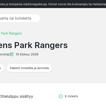
aisia ja toissijaisia markkinapaikkoja. Hinnat voivat olla korkeampia tai matalampi
 Park Rangers
ens Park Rangers
onship
15 Elokuu 2026
a
Paketti hotellilla ja lennolla
Ottelulippu sisältyy
E-tickets