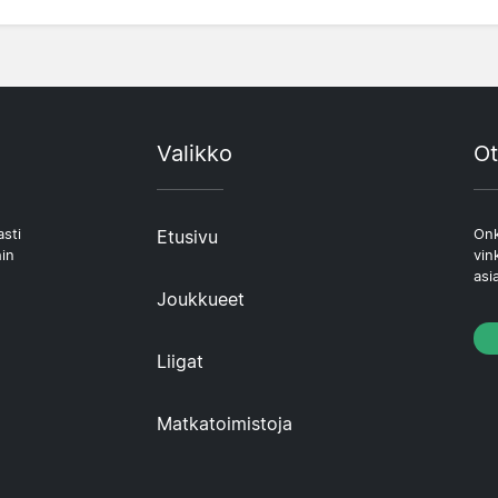
Valikko
Ot
asti
Etusivu
Onk
hin
vin
asi
Joukkueet
Liigat
Matkatoimistoja