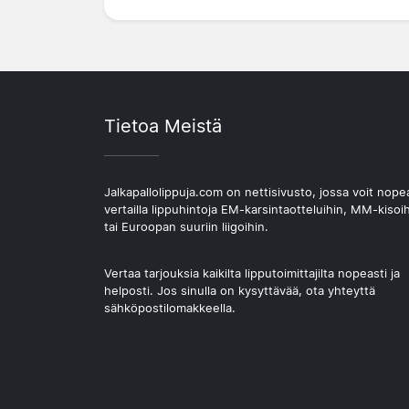
Tietoa Meistä
Jalkapallolippuja.com on nettisivusto, jossa voit nope
vertailla lippuhintoja EM-karsintaotteluihin, MM-kisoi
tai Euroopan suuriin liigoihin.
Vertaa tarjouksia kaikilta lipputoimittajilta nopeasti ja
helposti. Jos sinulla on kysyttävää, ota yhteyttä
sähköpostilomakkeella.