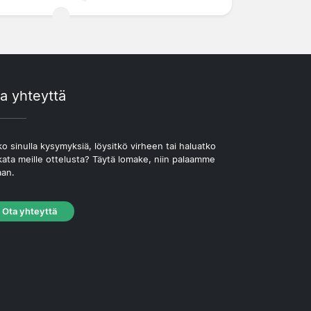
a yhteyttä
o sinulla kysymyksiä, löysitkö virheen tai haluatko
kata meille ottelusta? Täytä lomake, niin palaamme
aan.
Ota yhteyttä