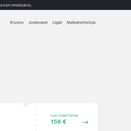
a kuin nimellisarvo.
Etusivu
Joukkueet
Liigat
Matkatoimistoja
Lue lisää/Varaa
156 €