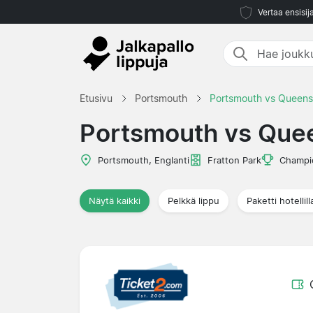
Vertaa ensisij
Etusivu
Portsmouth
Portsmouth vs Queens
Portsmouth vs Que
Portsmouth, Englanti
Fratton Park
Champi
Näytä kaikki
Pelkkä lippu
Paketti hotellill