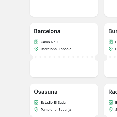
Barcelona
Bu
Camp Nou
E
Barcelona, Espanja
B
Osasuna
Ra
Estadio El Sadar
E
Pamplona, Espanja
S