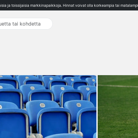
aisia ja toissijaisia markkinapaikkoja. Hinnat voivat olla korkeampia tai matalampi