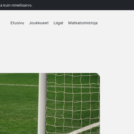
a kuin nimellisarvo.
Etusivu
Joukkueet
Liigat
Matkatoimistoja