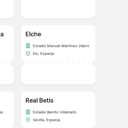
na
Elche
r
Estadio Manuel Martínez Valero
Elx, Espanja
Real Betis
as
Estadio Benito Villamarín
Sevilla, Espanja