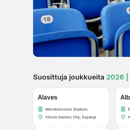
Suosittuja joukkueita
2026 |
Alaves
Alb
Mendizorrotza Stadium
E
Vitoria Gasteiz City, Espanja
A