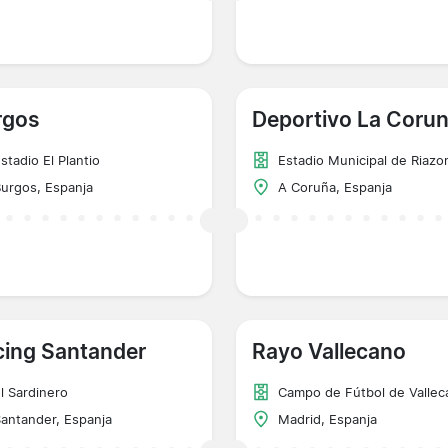
rgos
Deportivo La Coru
stadio El Plantio
Estadio Municipal de Riazo
urgos, Espanja
A Coruña, Espanja
cing Santander
Rayo Vallecano
l Sardinero
Campo de Fútbol de Vallec
antander, Espanja
Madrid, Espanja